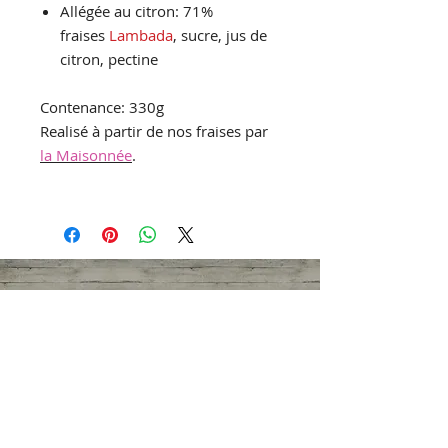
Allégée au citron: 71%
fraises
Lambada
, sucre, jus de
citron, pectine
Contenance: 330g
Realisé à partir de nos fraises par
la Maisonnée
.
Nos produits
Les Vergers Micolombe
La seule et véritable fraise d'Ittre
Depuis 60 ans!