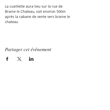
La cueillette aura lieu sur la rue de 
Braine le Chateau, soit environ 500m 
après la cabane de vente vers braine le 
chateau
Partager cet événement
Les Vergers Micolombe
La seule et véritable fraise d'Ittre
Depuis 60 ans!
Les vergers
Micolombe