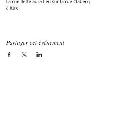
La cueillette aura lieu sur la rue Clabecq 
à Ittre
Partager cet événement
Les Vergers Micolombe
La seule et véritable fraise d'Ittre
Depuis 60 ans!
Les vergers
Micolombe
fraisesittre@gmail.com
Facebook.com/fraisesittre
Rue des Chataigners 1460