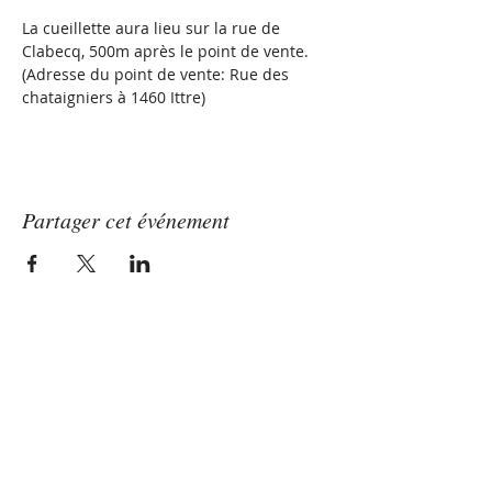
La cueillette aura lieu sur la rue de 
Clabecq, 500m après le point de vente. 
(Adresse du point de vente: Rue des 
chataigniers à 1460 Ittre)
Partager cet événement
Les Vergers Micolombe
La seule et véritable fraise d'Ittre
Depuis 60 ans!
Les vergers
Micolombe